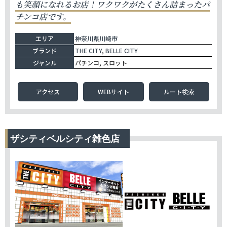
も笑顔になれるお店！ワクワクがたくさん詰まったパ
チンコ店です。
神奈川県川崎市
エリア
THE CITY
,
BELLE CITY
ブランド
パチンコ
,
スロット
ジャンル
アクセス
WEBサイト
ルート検索
ザシティベルシティ雑色店