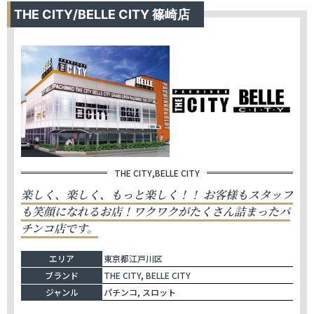
THE CITY/BELLE CITY 篠崎店
THE CITY
,
BELLE CITY
楽しく、楽しく、もっと楽しく！！ お客様もスタッフ
も笑顔になれるお店！ワクワクがたくさん詰まったパ
チンコ店です。
東京都江戸川区
エリア
THE CITY
,
BELLE CITY
ブランド
パチンコ
,
スロット
ジャンル