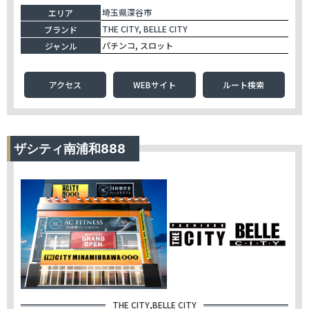
埼玉県深谷市
エリア
THE CITY
,
BELLE CITY
ブランド
パチンコ
,
スロット
ジャンル
アクセス
WEBサイト
ルート検索
ザシティ南浦和888
THE CITY
,
BELLE CITY